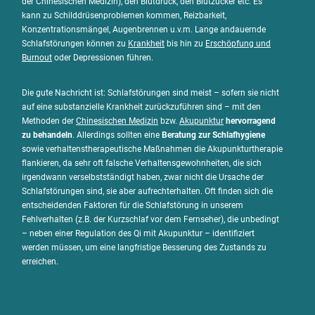
der Chinesischen Medizin), den Blutdruck, den Blutzucker etc. Es
kann zu Schilddrüsenproblemen kommen, Reizbarkeit,
Konzentrationsmängel, Augenbrennen u.v.m. Lange andauernde
Schlafstörungen können zu
Krankheit
bis hin zu
Erschöpfung und
Burnout
oder Depressionen führen.
Die gute Nachricht ist: Schlafstörungen sind meist – sofern sie nicht
auf eine substanzielle Krankheit zurückzuführen sind – mit den
Methoden der
Chinesischen Medizin
bzw.
Akupunktur
hervorragend
zu behandeln
. Allerdings sollten eine
Beratung zur Schlafhygiene
sowie verhaltenstherapeutische Maßnahmen die Akupunkturtherapie
flankieren, da sehr oft falsche Verhaltensgewohnheiten, die sich
irgendwann verselbstständigt haben, zwar nicht die Ursache der
Schlafstörungen sind, sie aber aufrechterhalten. Oft finden sich die
entscheidenden Faktoren für die Schlafstörung in unserem
Fehlverhalten (z.B. der Kurzschlaf vor dem Fernseher), die unbedingt
– neben einer Regulation des Qi mit Akupunktur – identifiziert
werden müssen, um eine langfristige Besserung des Zustands zu
erreichen.