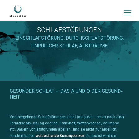
SCHLAF­STÖ­RUNGEN
EINSCHLAF­STÖ­RUNG, DURCH­SCHLAF­STÖ­RUNG,
UNRU­HIGER SCHLAF, ALBTRÄUME
GESUNDER SCHLAF – DAS A UND O DER GESUND­
HEIT
Vorübergehende Schlafstörungen kennt fast jeder – sei es nach einer
Fernreise als Jet-Lag oder bei Krankheit, Wetterwechsel, Vollmond
etc. Dauern Schlafstörungen aber an, sind sie nicht nur ärgerlich,
sondern haben
weitreichende Konsequenzen
. Zunächst wird die